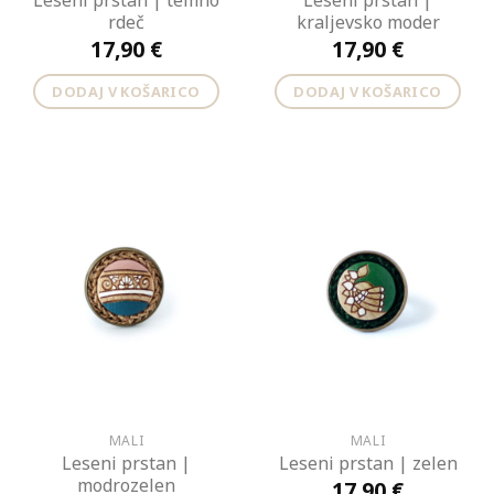
Leseni prstan | temno
Leseni prstan |
rdeč
kraljevsko moder
17,90
€
17,90
€
DODAJ V KOŠARICO
DODAJ V KOŠARICO
MALI
MALI
Leseni prstan |
Leseni prstan | zelen
modrozelen
17,90
€