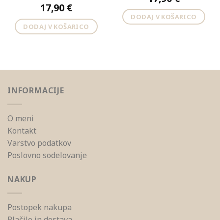
17,90
€
DODAJ V KOŠARICO
DODAJ V KOŠARICO
INFORMACIJE
O meni
Kontakt
Varstvo podatkov
Poslovno sodelovanje
NAKUP
Postopek nakupa
Plačilo in dostava