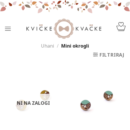
Skip
to
content
Uhani
/
Mini okrogli
FILTRIRAJ
NI NA ZALOGI