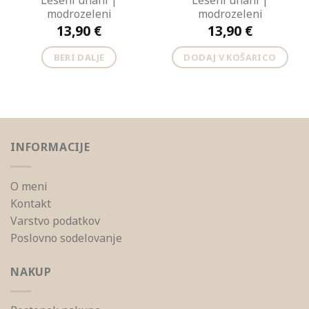
Leseni uhani |
Leseni uhani |
modrozeleni
modrozeleni
13,90
€
13,90
€
BERI DALJE
DODAJ V KOŠARICO
INFORMACIJE
O meni
Kontakt
Varstvo podatkov
Poslovno sodelovanje
NAKUP