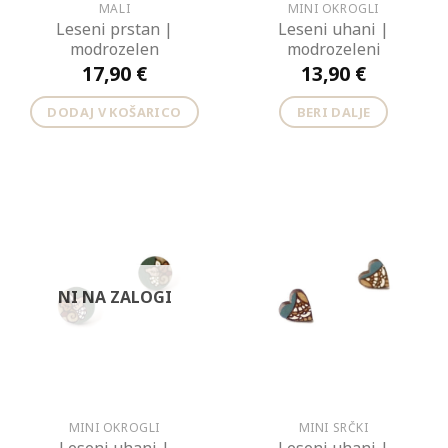
MALI
MINI OKROGLI
Leseni prstan |
Leseni uhani |
modrozelen
modrozeleni
17,90
€
13,90
€
DODAJ V KOŠARICO
BERI DALJE
NI NA ZALOGI
MINI OKROGLI
MINI SRČKI