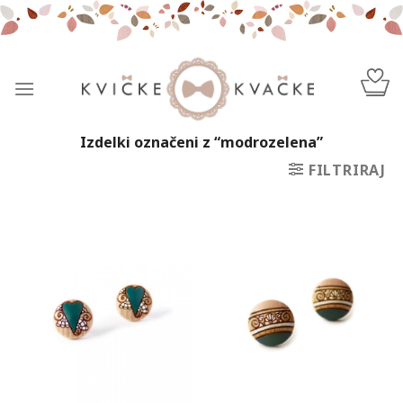
Skip
to
content
Izdelki označeni z “modrozelena”
FILTRIRAJ