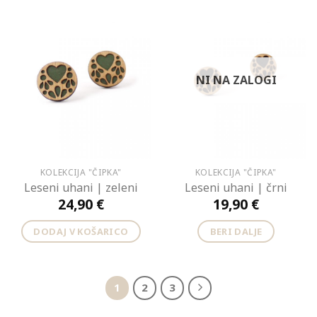
NI NA ZALOGI
KOLEKCIJA "ČIPKA"
KOLEKCIJA "ČIPKA"
Leseni uhani | zeleni
Leseni uhani | črni
24,90
€
19,90
€
DODAJ V KOŠARICO
BERI DALJE
1
2
3