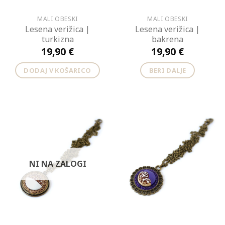
MALI OBESKI
MALI OBESKI
Lesena verižica |
Lesena verižica |
turkizna
bakrena
19,90
€
19,90
€
DODAJ V KOŠARICO
BERI DALJE
NI NA ZALOGI