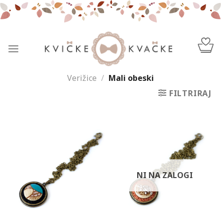
Skip
to
content
Verižice
/
Mali obeski
FILTRIRAJ
NI NA ZALOGI