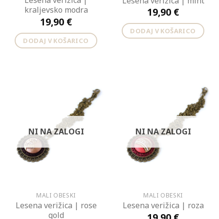
Lesena verižica |
Lesena verižica | mint
kraljevsko modra
19,90
€
19,90
€
DODAJ V KOŠARICO
DODAJ V KOŠARICO
NI NA ZALOGI
NI NA ZALOGI
MALI OBESKI
MALI OBESKI
Lesena verižica | rose
Lesena verižica | roza
gold
19,90
€