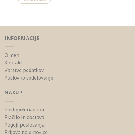
INFORMACIJE
O meni
Kontakt
Varstvo podatkov
Poslovno sodelovanje
NAKUP
Postopek nakupa
Plačilo in dostava
Pogoji poslovanja
Prijava na e-novice