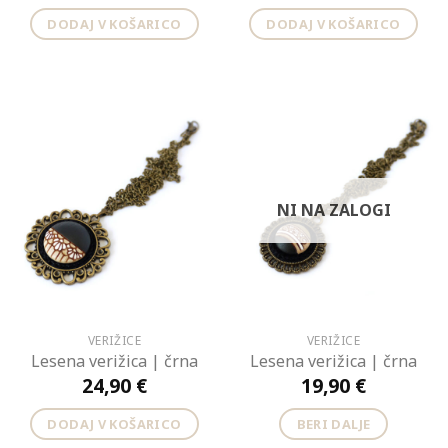
DODAJ V KOŠARICO
DODAJ V KOŠARICO
NI NA ZALOGI
VERIŽICE
VERIŽICE
Lesena verižica | črna
Lesena verižica | črna
24,90
€
19,90
€
DODAJ V KOŠARICO
BERI DALJE