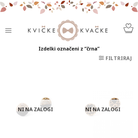
Skip
to
content
Izdelki označeni z “črna”
FILTRIRAJ
NI NA ZALOGI
NI NA ZALOGI