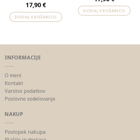
17,90
€
DODAJ V KOŠARICO
DODAJ V KOŠARICO
INFORMACIJE
O meni
Kontakt
Varstvo podatkov
Poslovno sodelovanje
NAKUP
Postopek nakupa
Plačilo in dostava