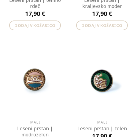
Leseni prstan | temno
Leseni prstan |
rdeč
kraljevsko moder
17,90
€
17,90
€
DODAJ V KOŠARICO
DODAJ V KOŠARICO
MALI
MALI
Leseni prstan |
Leseni prstan | zelen
modrozelen
17,90
€