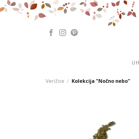
Skip
to
content
UH
Verižice
/
Kolekcija "Nočno nebo"