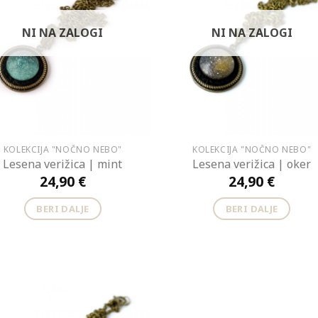
NI NA ZALOGI
NI NA ZALOGI
KOLEKCIJA "NOČNO NEBO"
KOLEKCIJA "NOČNO NEBO"
Lesena verižica | mint
Lesena verižica | oker
24,90
€
24,90
€
BERI DALJE
BERI DALJE