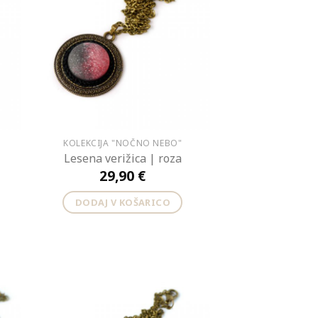
KOLEKCIJA "NOČNO NEBO"
Lesena verižica | roza
29,90
€
DODAJ V KOŠARICO