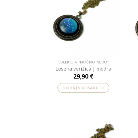
KOLEKCIJA "NOČNO NEBO"
Lesena verižica | modra
29,90
€
DODAJ V KOŠARICO