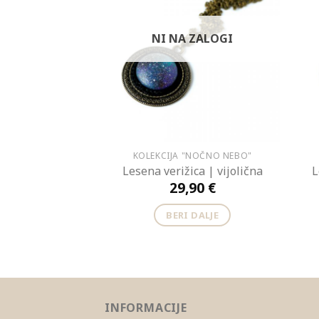
NI NA ZALOGI
KOLEKCIJA "NOČNO NEBO"
Lesena verižica | vijolična
L
29,90
€
BERI DALJE
INFORMACIJE