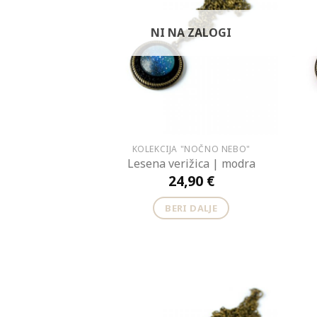
NI NA ZALOGI
KOLEKCIJA "NOČNO NEBO"
Lesena verižica | modra
24,90
€
BERI DALJE