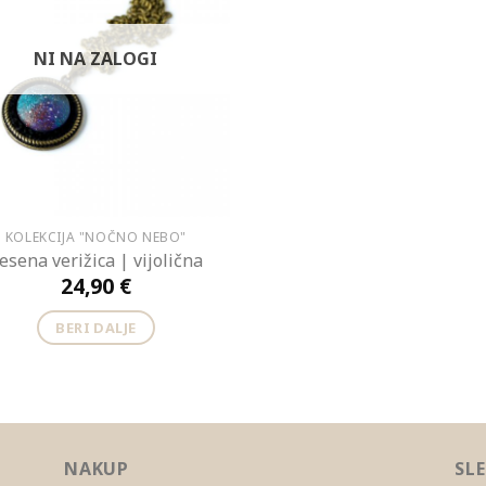
NI NA ZALOGI
KOLEKCIJA "NOČNO NEBO"
esena verižica | vijolična
24,90
€
BERI DALJE
NAKUP
SL