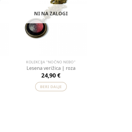
NI NA ZALOGI
KOLEKCIJA "NOČNO NEBO"
Lesena verižica | roza
24,90
€
BERI DALJE