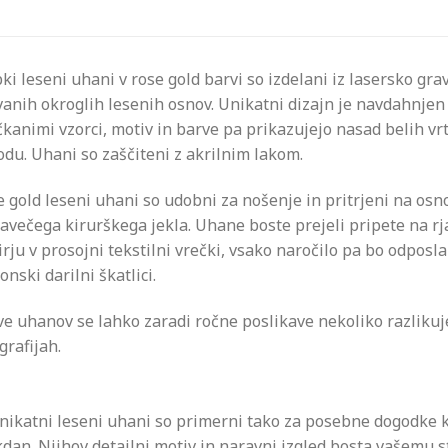
ki leseni uhani v rose gold barvi so izdelani iz lasersko gra
anih okroglih lesenih osnov. Unikatni dizajn je navdahnjen
kanimi vzorci, motiv in barve pa prikazujejo nasad belih v
du. Uhani so zaščiteni z akrilnim lakom.
 gold leseni uhani so udobni za nošenje in pritrjeni na osno
avečega kirurškega jekla. Uhane boste prejeli pripete na r
rju v prosojni tekstilni vrečki, vsako naročilo pa bo odposla
onski darilni škatlici.
e uhanov se lahko zaradi ročne poslikave nekoliko razlikuj
grafijah.
nikatni leseni uhani so primerni tako za posebne dogodke k
dan. Njihov detajlni motiv in naravni izgled bosta vašemu st