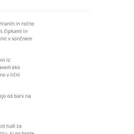
viranih in ročno
 s čipkami in
rtnic v sončnem
vi iz
javem eko
no v lični
ejo od barv na
ot tudi za
ilu, ki ga boste