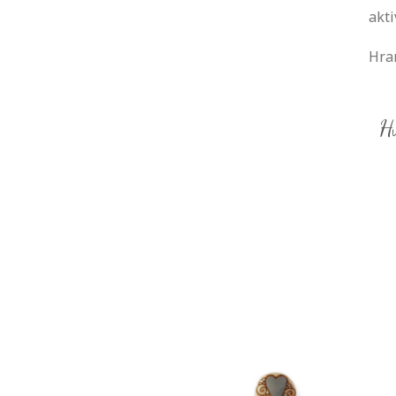
akti
Hran
Hv