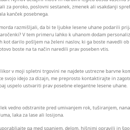
ali za poroko, poslovni sestanek, zmenek ali vsakdanji spre
ala kanček posebnega.
morda razmišljali, da bi te ljubke lesene uhane podarili prija
 zaročenki? V tem primeru lahko k uhanom dodam personaliz
ih kot darilo pošljem na želeni naslov, ki ga boste navedli ob
tovo boste na ta način naredili prav poseben vtis.
likor v moji spletni trgovini ne najdete ustrezne barvne kom
e svojo idejo za dizajn, me preprosto kontaktirajte in zago
paj uspelo ustvariti prav posebne elegantne lesene uhane.
elek vedno odstranite pred umivanjem rok, tuširanjem, nan
uma, laka za lase ali losijona.
porabljajte ga med spanjem, delom, hišnimi opravili in špo