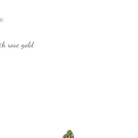
l.
ih rose gold