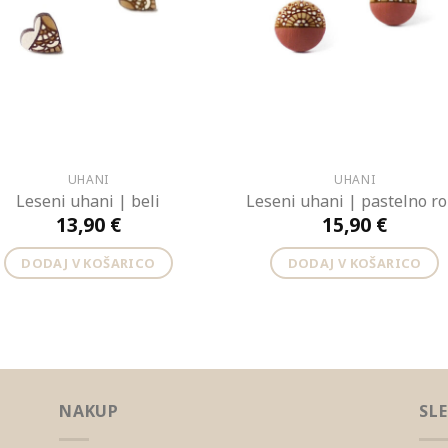
UHANI
UHANI
Leseni uhani | beli
Leseni uhani | pastelno r
13,90
€
15,90
€
DODAJ V KOŠARICO
DODAJ V KOŠARICO
NAKUP
SL