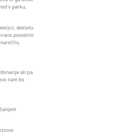
hod v parku,
teljici, dekletu
irano posvetilo
 naročilu.
binacije ali pa
tovo nam bo
ašanjem
rtnimi