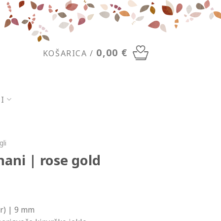
0,00
€
KOŠARICA /
SI
gli
hani | rose gold
r) | 9 mm