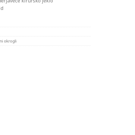
nerjaveče kirurško jeklo
ld
ni okrogli