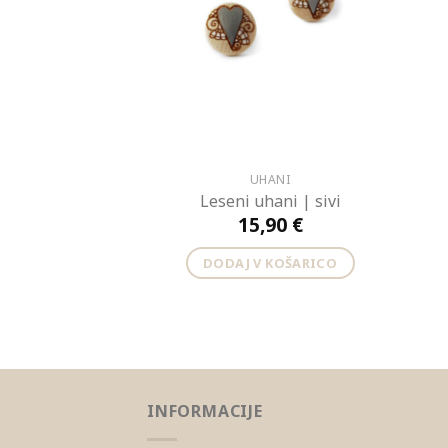
UHANI
Leseni uhani | sivi
15,90
€
DODAJ V KOŠARICO
INFORMACIJE