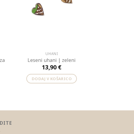
UHANI
oza
Leseni uhani | zeleni
13,90
€
DODAJ V KOŠARICO
EDITE