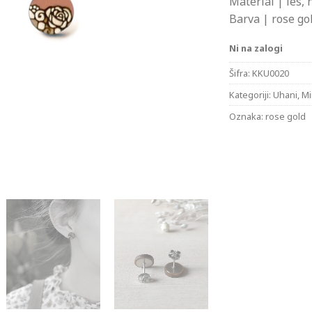
Material | les, 
Barva | rose go
Ni na zalogi
Šifra:
KKU0020
Kategoriji:
Uhani
,
Mi
Oznaka:
rose gold