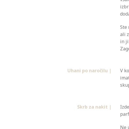
izbr
dod
Ste 
ali
in j
Zago
Uhani po naročilu |
V ko
imat
sku
Skrb za nakit |
Izd
parf
Ne u