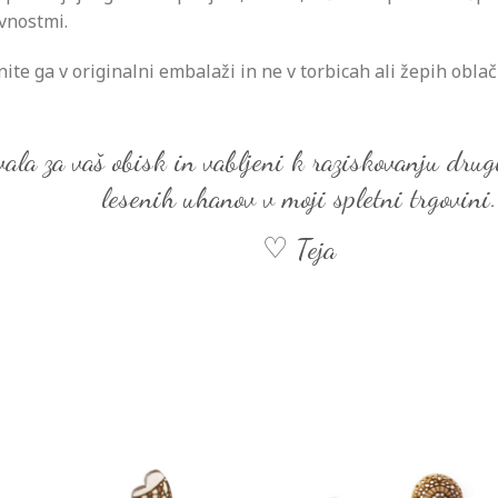
vnostmi.
ite ga v originalni embalaži in ne v torbicah ali žepih oblači
ala za vaš obisk in vabljeni k raziskovanju drug
lesenih uhanov v moji spletni trgovini.
♡ Teja