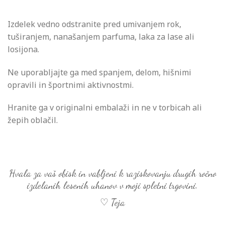
Izdelek vedno odstranite pred umivanjem rok,
tuširanjem, nanašanjem parfuma, laka za lase ali
losijona.
Ne uporabljajte ga med spanjem, delom, hišnimi
opravili in športnimi aktivnostmi.
Hranite ga v originalni embalaži in ne v torbicah ali
žepih oblačil.
Hvala za vaš obisk in vabljeni k raziskovanju drugih ročno
izdelanih lesenih uhanov v moji spletni trgovini.
♡ Teja