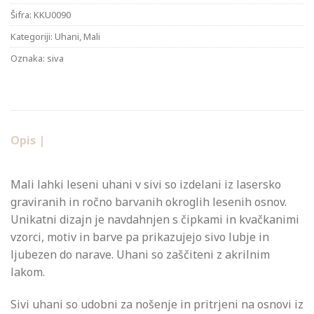
Šifra:
KKU0090
Kategoriji:
Uhani
,
Mali
Oznaka:
siva
Opis |
Mali lahki leseni uhani v sivi so izdelani iz lasersko
graviranih in ročno barvanih okroglih lesenih osnov.
Unikatni dizajn je navdahnjen s čipkami in kvačkanimi
vzorci, motiv in barve pa prikazujejo sivo lubje in
ljubezen do narave. Uhani so zaščiteni z akrilnim
lakom.
Sivi uhani so udobni za nošenje in pritrjeni na osnovi iz