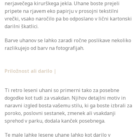
nerjavečega kirurškega jekla. Uhane boste prejeli
pripete na rjavem eko papirju v prosojni tekstilni
vrečki, vsako naročilo pa bo odposlano v lični kartonski
darilni škatlici.
Barve uhanov se lahko zaradi ročne poslikave nekoliko
razlikujejo od barv na fotografijah.
Priložnost ali darilo |
Ti retro leseni uhani so primerni tako za posebne
dogodke kot tudi za vsakdan. Njihov detajlni motiv in
naravni izgled bosta vašemu stilu, ki ga boste izbrali za
poroko, poslovni sestanek, zmenek ali vsakdanji
sprehod v parku, dodala kanček posebnega.
Te male lahke lesene uhane lahko kot darilo v