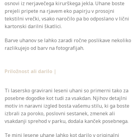
osnovi iz nerjavečega kirurškega jekla. Uhane boste
prejeli pripete na rjavem eko papirju v prosojni
tekstilni vrečki, vsako naročilo pa bo odposlano v lični
kartonski darilni škatlici.
Barve uhanov se lahko zaradi ročne poslikave nekoliko
razlikujejo od barv na fotografijah.
Priložnost ali darilo |
Ti lasersko gravirani leseni uhani so primerni tako za
posebne dogodke kot tudi za vsakdan. Njihov detajlni
motiv in naravni izgled bosta vašemu stilu, ki ga boste
izbrali za poroko, poslovni sestanek, zmenek ali
vsakdanji sprehod v parku, dodala kanček posebnega.
Te mini lesene uhane lahko kot darilo v originalni