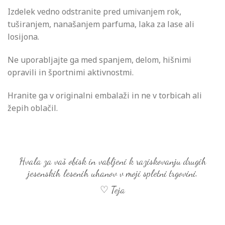
Izdelek vedno odstranite pred umivanjem rok,
tuširanjem, nanašanjem parfuma, laka za lase ali
losijona.
Ne uporabljajte ga med spanjem, delom, hišnimi
opravili in športnimi aktivnostmi.
Hranite ga v originalni embalaži in ne v torbicah ali
žepih oblačil.
Hvala za vaš obisk in vabljeni k raziskovanju drugih
jesenskih lesenih uhanov v moji spletni trgovini.
♡ Teja