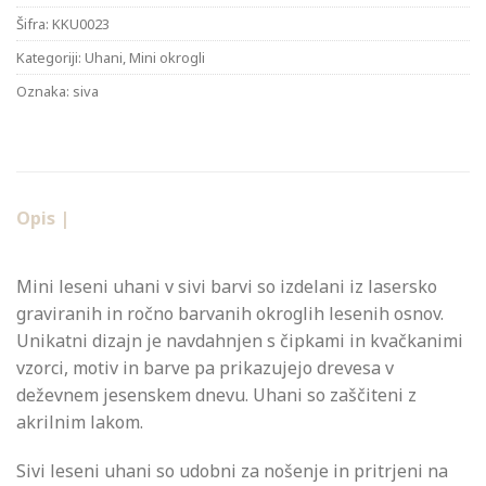
Šifra:
KKU0023
Kategoriji:
Uhani
,
Mini okrogli
Oznaka:
siva
Opis |
Mini leseni uhani v sivi barvi so izdelani iz lasersko
graviranih in ročno barvanih okroglih lesenih osnov.
Unikatni dizajn je navdahnjen s čipkami in kvačkanimi
vzorci, motiv in barve pa prikazujejo drevesa v
deževnem jesenskem dnevu. Uhani so zaščiteni z
akrilnim lakom.
Sivi leseni uhani so udobni za nošenje in pritrjeni na